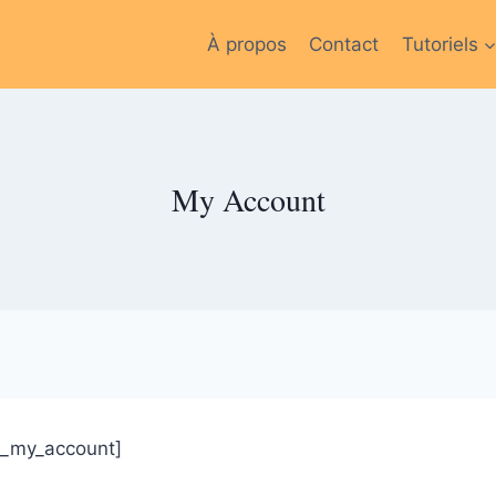
À propos
Contact
Tutoriels
My Account
on_my_account]