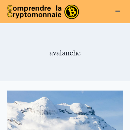
Aller
au
contenu
avalanche