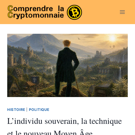
Aller
au
contenu
HISTOIRE
|
POLITIQUE
L’individu souverain, la technique
et le nouveau Moyen Âge