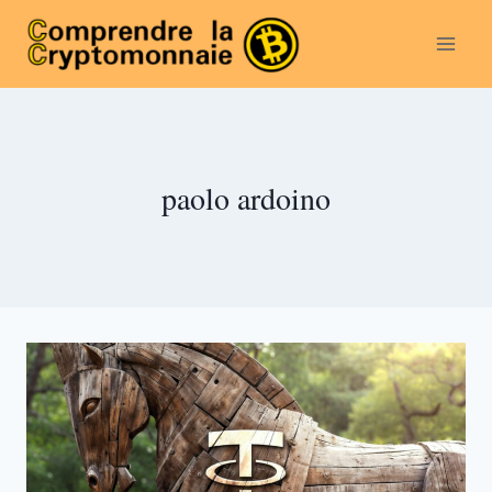
Aller
au
contenu
paolo ardoino