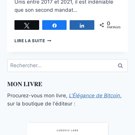
Unis entre 2017 et 2021, il est indéniable
que son second mandat…
0
Tweetez
Partagez
Partagez
PARTAGES
TETHER,
LIRE LA SUITE
LE
CHEVAL
DE
Rechercher :
TROIE
DE
L’ASSERVISSEMENT
MON LIVRE
FINANCIER
Procurez-vous mon livre,
L'Élégance de Bitcoin
,
sur la boutique de l'éditeur :