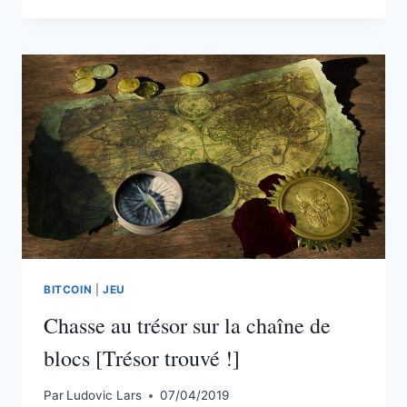
SUR
LES
CRYPTOMONNAIES
:
0.07
ETH
À
GAGNER
BITCOIN
|
JEU
Chasse au trésor sur la chaîne de
blocs [Trésor trouvé !]
Par
Ludovic Lars
07/04/2019