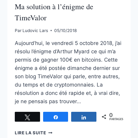
Ma solution à l’énigme de
BLOCS
[TRÉSOR
TimeValor
TROUVÉ
!]
Par
Ludovic Lars
05/10/2018
Aujourd’hui, le vendredi 5 octobre 2018, j’ai
résolu l’énigme d’Arthur Myard ce qui m’a
permis de gagner 100€ en bitcoins. Cette
énigme a été postée dimanche dernier sur
son blog TimeValor qui parle, entre autres,
du temps et de cryptomonnaies. La
résolution a donc été rapide et, à vrai dire,
je ne pensais pas trouver…
0
Tweetez
Partagez
Partagez
PARTAGES
MA
LIRE LA SUITE
SOLUTION