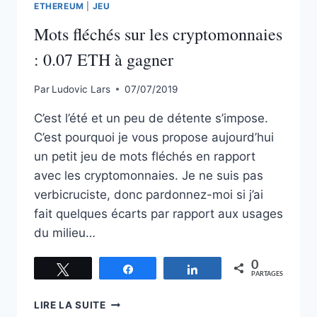
ETHEREUM
|
JEU
000
Mots fléchés sur les cryptomonnaies
SATOSHIS
(100
: 0.07 ETH à gagner
€
+)
À
Par
Ludovic Lars
07/07/2019
GAGNER
C’est l’été et un peu de détente s’impose.
C’est pourquoi je vous propose aujourd’hui
un petit jeu de mots fléchés en rapport
avec les cryptomonnaies. Je ne suis pas
verbicruciste, donc pardonnez-moi si j’ai
fait quelques écarts par rapport aux usages
du milieu…
0
Tweetez
Partagez
Partagez
PARTAGES
MOTS
LIRE LA SUITE
FLÉCHÉS