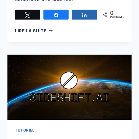
0
Tweetez
Partagez
Partagez
PARTAGES
COMMENT
LIRE LA SUITE
DÉFINIR
BITCOIN
?
TUTORIEL