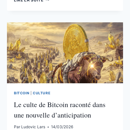
SUCCÈS
DU
SAYLORISME
ET
LA
CORRUPTION
DE
BITCOIN
BITCOIN
|
CULTURE
Le culte de Bitcoin raconté dans
une nouvelle d’anticipation
Par
Ludovic Lars
14/03/2026