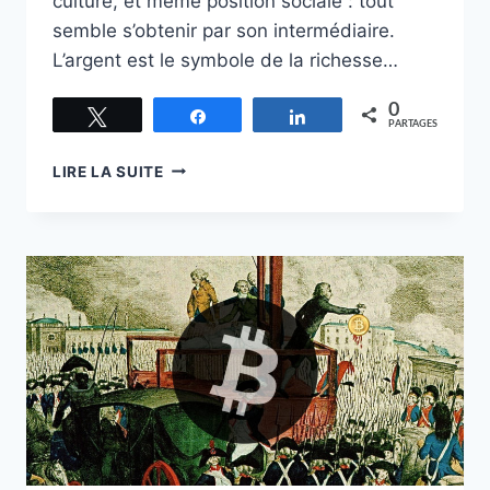
culture, et même position sociale : tout
semble s’obtenir par son intermédiaire.
L’argent est le symbole de la richesse…
0
Tweetez
Partagez
Partagez
PARTAGES
LES
LIRE LA SUITE
CRYPTOMONNAIES
CONTRE
L’AUTORITÉ