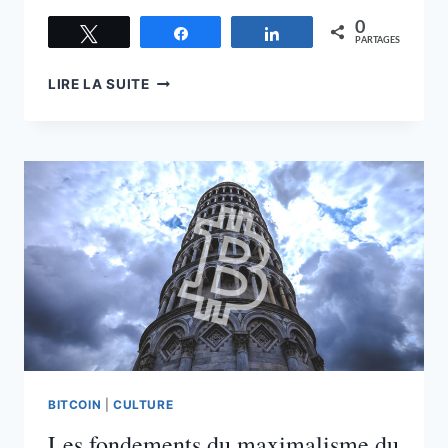
0
Tweetez
Partagez
Partagez
PARTAGES
LE
LIRE LA SUITE
MAXIMALISME
DU
BITCOIN
CONTRE
LA
CRYPTOMONNAIE
BITCOIN
|
CULTURE
Les fondements du maximalisme du