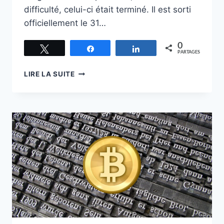
difficulté, celui-ci était terminé. Il est sorti
officiellement le 31…
0
Tweetez
Partagez
Partagez
PARTAGES
L’ÉLÉGANCE
LIRE LA SUITE
DE
BITCOIN
:
UN
OUVRAGE
SINGULIER