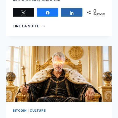
0
Tweetez
Partagez
Partagez
PARTAGES
LA
LIRE LA SUITE
MYSTIQUE
DE
MICHAEL
SAYLOR
BITCOIN
|
CULTURE