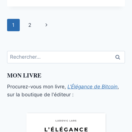
FONDEMENTS
DU
MAXIMALISME
DU
Navigation
Page
1
2
BITCOIN
de
suivante
page
Rechercher :
MON LIVRE
Procurez-vous mon livre,
L'Élégance de Bitcoin
,
sur la boutique de l'éditeur :