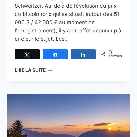
Schweitzer. Au-delà de l’évolution du prix
du bitcoin (prix qui se situait autour des 51
000 $ / 42 000 € au moment de
l’enregistrement), il y a en effet beaucoup à
dire sur le sujet. Les…
0
Tweetez
Partagez
Partagez
PARTAGES
[PODCAST]
LIRE LA SUITE
BITCOIN
:
COMPRENDRE
LA
RÉVOLTE
MONÉTAIRE
DU
SIÈCLE