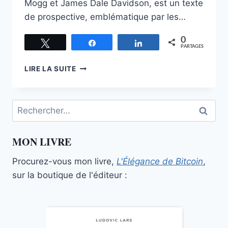
Mogg et James Dale Davidson, est un texte
de prospective, emblématique par les…
0
Tweetez
Partagez
Partagez
PARTAGES
L’INDIVIDU
LIRE LA SUITE
SOUVERAIN,
LA
TECHNIQUE
Rechercher :
ET
LE
NOUVEAU
MON LIVRE
MOYEN
ÂGE
Procurez-vous mon livre,
L'Élégance de Bitcoin
,
sur la boutique de l'éditeur :