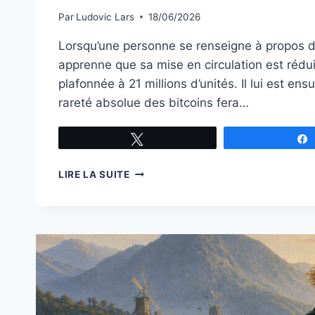
Par
Ludovic Lars
18/06/2026
Lorsqu’une personne se renseigne à propos de 
apprenne que sa mise en circulation est rédui
plafonnée à 21 millions d’unités. Il lui est ensu
rareté absolue des bitcoins fera…
Tweetez
LA
LIRE LA SUITE
LIMITE
DES
21
MILLIONS
N’ÉTAIT
PAS
LE
BUT
ORIGINEL