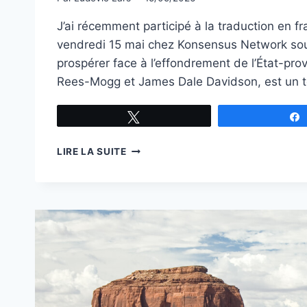
J’ai récemment participé à la traduction en fr
vendredi 15 mai chez Konsensus Network sous l
prospérer face à l’effondrement de l’État-pro
Rees-Mogg et James Dale Davidson, est un t
Tweetez
L’INDIVIDU
LIRE LA SUITE
SOUVERAIN,
LA
TECHNIQUE
ET
LE
NOUVEAU
MOYEN
ÂGE