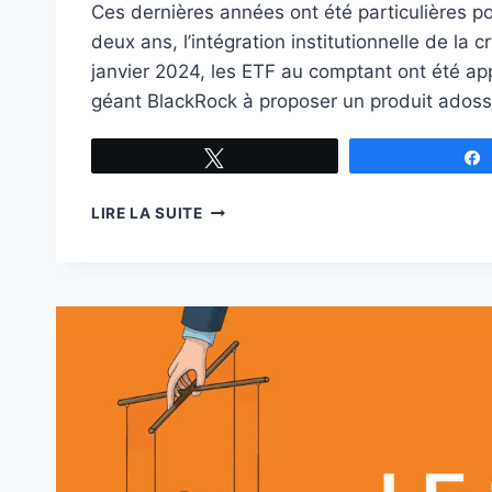
Ces dernières années ont été particulières pou
deux ans, l’intégration institutionnelle de l
janvier 2024, les ETF au comptant ont été ap
géant BlackRock à proposer un produit adoss
Tweetez
LE
LIRE LA SUITE
FAR
WEST
DE
LA
FINANCE :
L’HISTOIRE
DE
BITCOIN
ENTRE
2011
ET
2012