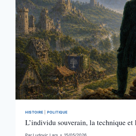
DE
BITCOIN
HISTOIRE
|
POLITIQUE
L’individu souverain, la technique e
Par
Ludovic Lars
15/05/2026