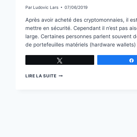
Par
Ludovic Lars
07/06/2019
Après avoir acheté des cryptomonnaies, il est
mettre en sécurité. Cependant il n’est pas aisé
large. Certaines personnes parlent souvent de
de portefeuilles matériels (hardware wallets)
Tweetez
SÉCURISER
LIRE LA SUITE
SES
CRYPTOMONNAIES
(AVEC
LE
LEDGER
NANO
X)