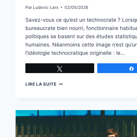
Par
Ludovic Lars
02/05/2026
Savez-vous ce qu’est un technocrate ? Lors
bureaucrate bien nourri, fonctionnaire habitué
politiques se basent sur des études statistiq
humaines. Néanmoins cette image n’est qu’un
l’idéologie technocratique originelle : le…
Tweetez
LA
LIRE LA SUITE
PENSÉE
TECHNOCRATIQUE
ET
L’ABOLITION
DE
LA
MONNAIE