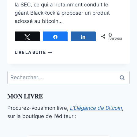
la SEC, ce qui a notamment conduit le
géant BlackRock à proposer un produit
adossé au bitcoin…
0
Tweetez
Partagez
Partagez
PARTAGES
LE
LIRE LA SUITE
FAR
WEST
DE
Rechercher :
LA
FINANCE :
L’HISTOIRE
MON LIVRE
DE
BITCOIN
Procurez-vous mon livre,
L'Élégance de Bitcoin
,
ENTRE
2011
sur la boutique de l'éditeur :
ET
2012