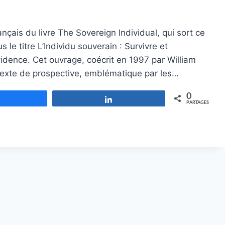
ançais du livre The Sovereign Individual, qui sort ce
e titre L’Individu souverain : Survivre et
vidence. Cet ouvrage, coécrit en 1997 par William
exte de prospective, emblématique par les…
0
Partagez
Partagez
PARTAGES