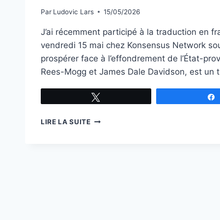
Par
Ludovic Lars
15/05/2026
J’ai récemment participé à la traduction en fr
vendredi 15 mai chez Konsensus Network sous l
prospérer face à l’effondrement de l’État-pro
Rees-Mogg et James Dale Davidson, est un t
Tweetez
L’INDIVIDU
LIRE LA SUITE
SOUVERAIN,
LA
TECHNIQUE
ET
LE
NOUVEAU
MOYEN
ÂGE