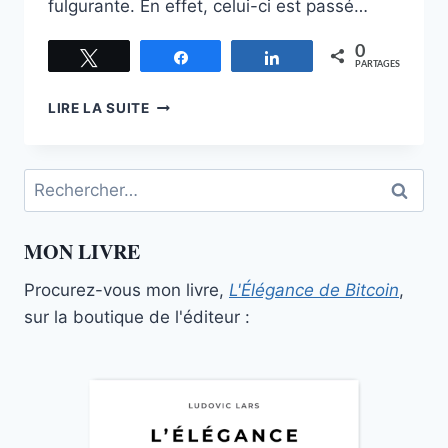
fulgurante. En effet, celui-ci est passé…
0
Tweetez
Partagez
Partagez
PARTAGES
BITCOIN,
LIRE LA SUITE
LE
CONTRE-
EXEMPLE
Rechercher :
AU
THÉORÈME
DE
MON LIVRE
RÉGRESSION
DE
Procurez-vous mon livre,
L'Élégance de Bitcoin
,
MISES
sur la boutique de l'éditeur :