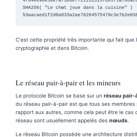
4fd4ee90e50efa75bdef7211313137885f1a76bacc
SHA256( "Le ch
o
t joue dans la cuisine" )  
53aacaed1f2d0a833a2ae76264575479c3e7b2e03
C'est cette propriété très importante qui fait que
cryptographie et dans Bitcoin.
Le réseau pair-à-pair et les mineurs
Le protocole Bitcoin se base sur un
réseau pair-
du réseau pair-à-pair est que tous ses membres s
rapport aux autres, comme cela peut être le cas
réseau sont usuellement appelés des
nœuds
.
Le réseau Bitcoin possède une architecture distr