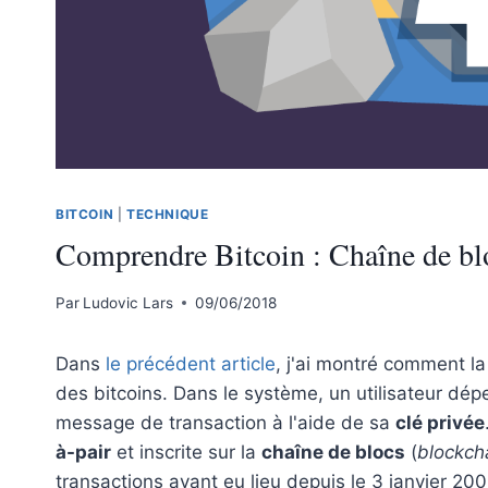
BITCOIN
|
TECHNIQUE
Comprendre Bitcoin : Chaîne de bl
Par
Ludovic Lars
09/06/2018
Dans
le précédent article
, j'ai montré comment la
des bitcoins. Dans le système, un utilisateur dé
message de transaction à l'aide de sa
clé privée
à-pair
et inscrite sur la
chaîne de blocs
(
blockch
transactions ayant eu lieu depuis le 3 janvier 2