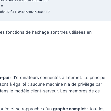
be236617613c4eb01a8dc7

= 
8dd97f413c4c59a3600ae17
 les fonctions de hachage sont très utilisées en
à-pair
d'ordinateurs connectés à Internet. Le principe
ont à égalité : aucune machine n'a de privilège par
 dans le modèle client-serveur. Les membres de ce
ibuée et se rapproche d'un
graphe complet
: tout les