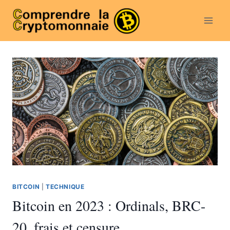
Aller
au
contenu
BITCOIN
|
TECHNIQUE
Bitcoin en 2023 : Ordinals, BRC-
20, frais et censure