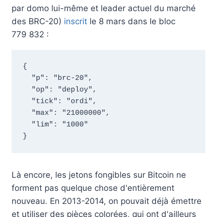
par domo lui-même et leader actuel du marché
des BRC-20)
inscrit
le 8 mars dans le bloc
779 832 :
{ 

  "p": "brc-20",

  "op": "deploy",

  "tick": "ordi",

  "max": "21000000",

  "lim": "1000"

}
Là encore, les jetons fongibles sur Bitcoin ne
forment pas quelque chose d'entièrement
nouveau. En 2013-2014, on pouvait déjà émettre
et utiliser des pièces colorées, qui ont d'ailleurs