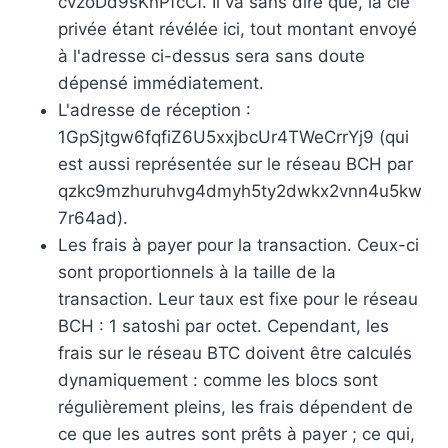
cvzoDd9sKnPfcCf. Il va sans dire que, la clé
privée étant révélée ici, tout montant envoyé
à l'adresse ci-dessus sera sans doute
dépensé immédiatement.
L'adresse de réception :
1GpSjtgw6fqfiZ6U5xxjbcUr4TWeCrrYj9 (qui
est aussi représentée sur le réseau BCH par
qzkc9mzhuruhvg4dmyh5ty2dwkx2vnn4u5kw
7r64ad).
Les frais à payer pour la transaction. Ceux-ci
sont proportionnels à la taille de la
transaction. Leur taux est fixe pour le réseau
BCH : 1 satoshi par octet. Cependant, les
frais sur le réseau BTC doivent être calculés
dynamiquement : comme les blocs sont
régulièrement pleins, les frais dépendent de
ce que les autres sont prêts à payer ; ce qui,