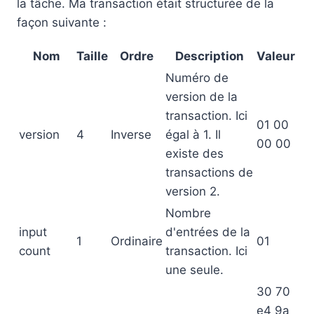
la tâche. Ma transaction était structurée de la
façon suivante :
Nom
Taille
Ordre
Description
Valeur
Numéro de
version de la
transaction. Ici
01 00
version
4
Inverse
égal à 1. Il
00 00
existe des
transactions de
version 2.
Nombre
input
d'entrées de la
1
Ordinaire
01
count
transaction. Ici
une seule.
30 70
e4 9a