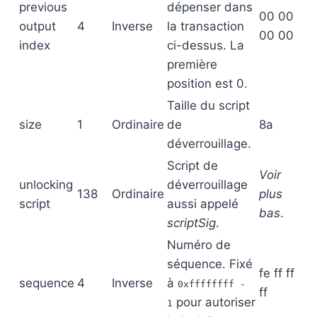
previous
dépenser dans
00 00
output
4
Inverse
la transaction
00 00
index
ci-dessus. La
première
position est 0.
Taille du script
size
1
Ordinaire
de
8a
déverrouillage.
Script de
Voir
unlocking
déverrouillage
138
Ordinaire
plus
script
aussi appelé
bas
.
scriptSig
.
Numéro de
séquence. Fixé
fe ff ff
sequence
4
Inverse
à
0xffffffff -
ff
pour autoriser
1